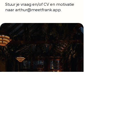
Stuur je vraag en/of CV en motivatie
naar
arthur@meetfrank.app
.
Tech that gets
hospitality?
Frankly, about time.
Boek een demo