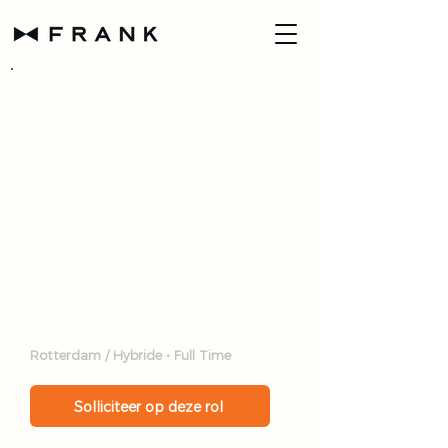
← Terug naar alle open posities
Stagiaire
Content &
Communicatie
Rotterdam / Hybride • Full Time
Solliciteer op deze rol