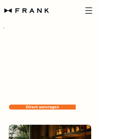
Startende restaurants
betalen het eerste
kwartaal geen
abonnements-kosten
Wil je gebruikmaken van FRANK Flying
Start?
Mail naar
frank@meetfrank.app
met een
korte introductie van je restaurant en je
verwachte openingsdatum.
Direct aanvragen