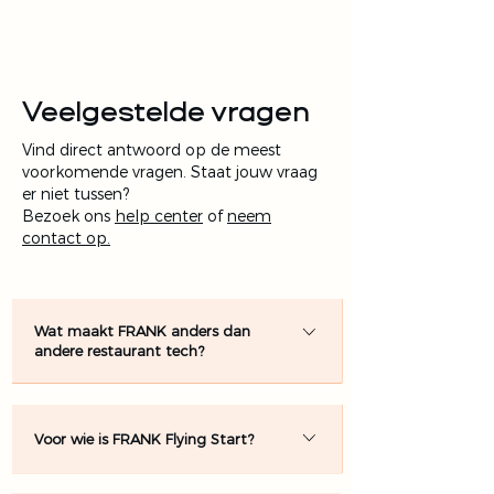
Veelgestelde vragen
Vind direct antwoord op de meest
voorkomende vragen. Staat jouw vraag
er niet tussen?
Bezoek ons
help center
of
neem
contact op.
Wat maakt FRANK anders dan
andere restaurant tech?
FRANK is gebouwd om restaurants 
rust, overzicht en tijd terug te geven. 
Waar veel restaurantsoftware extra 
Voor wie is FRANK Flying Start?
handelingen en complexiteit toevoegt, 
helpt FRANK juist om slimmer, sneller 
FRANK Flying Start is bedoeld voor 