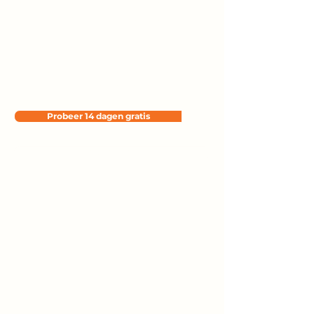
meer vertrouwen
dankzij realtime data
Van reserveringen tot omzet en
gastgedrag, gebruik inzichten uit je
dagelijkse operatie om slimmer te sturen op
service, bezetting en rendement.
Probeer 14 dagen gratis
Boek een demo