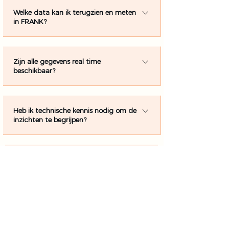
Welke data kan ik terugzien en meten
in FRANK?
Krijg realtime inzicht in onder andere
reserveringen, omzet, no-shows,
Zijn alle gegevens real time
gastgedrag, piekmomenten en
beschikbaar?
terugkerende gasten.
Ja. Alle inzichten worden realtime
bijgewerkt zodat je sneller kunt inspelen
Heb ik technische kennis nodig om de
op veranderingen tijdens en buiten
inzichten te begrijpen?
service.
Nee. FRANK vertaalt complexe data naar
overzichtelijke dashboards en inzichten
Hoe helpt FRANK me om data om te
waar je direct actie op kunt
zetten in actie?
ondernemen.
FRANK helpt je patronen herkennen in
reserveringen, bezetting en
Hoe werkt overstappen naar FRANK?
gastgedrag zodat je betere
beslissingen kunt nemen op basis van