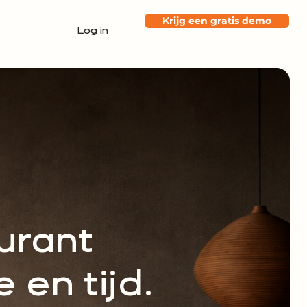
Krijg een gratis demo
Log in
urant
en tijd.