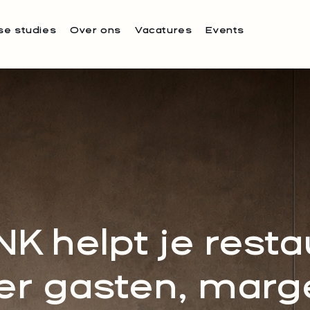
se studies
Over ons
Vacatures
Events
K helpt je resta
r gasten, marge 