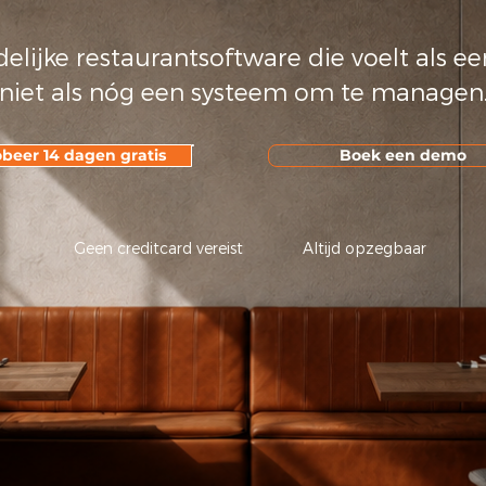
elijke restaurantsoftware die voelt als 
niet als nóg een systeem om te managen
beer 14 dagen gratis
Boek een demo
Geen creditcard vereist
Altijd opzegbaar