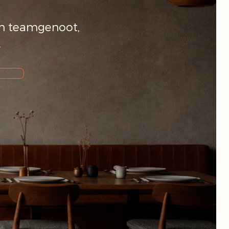
een teamgenoot,
.