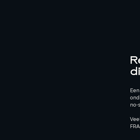
R
d
Een
onde
no-
Veel
FRAN