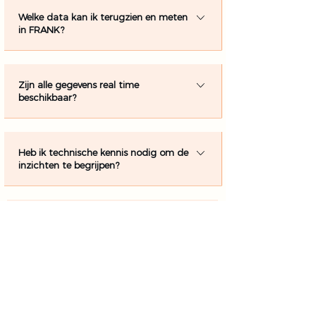
Welke data kan ik terugzien en meten
in FRANK?
Krijg realtime inzicht in onder andere
reserveringen, omzet, no-shows,
Zijn alle gegevens real time
gastgedrag, piekmomenten en
beschikbaar?
terugkerende gasten.
Ja. Alle inzichten worden realtime
bijgewerkt zodat je sneller kunt inspelen
Heb ik technische kennis nodig om de
op veranderingen tijdens en buiten
inzichten te begrijpen?
service.
Nee. FRANK vertaalt complexe data naar
overzichtelijke dashboards en inzichten
Hoe helpt FRANK me om data om te
waar je direct actie op kunt
zetten in actie?
ondernemen.
FRANK helpt je patronen herkennen in
reserveringen, bezetting en
Hoe werkt overstappen naar FRANK?
gastgedrag zodat je betere
beslissingen kunt nemen op basis van