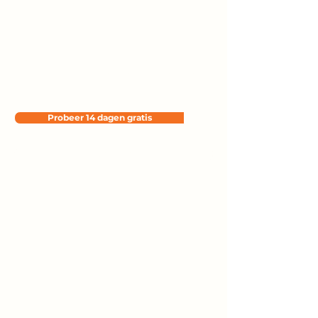
meer vertrouwen
dankzij realtime data
Van reserveringen tot omzet en
gastgedrag, gebruik inzichten uit je
dagelijkse operatie om slimmer te sturen op
service, bezetting en rendement.
Probeer 14 dagen gratis
Boek een demo