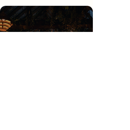
Tech that gets
hospitality?
Frankly, about time.
Réserver une démo
Essai gratuit