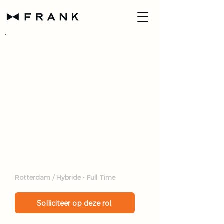
← Terug naar alle open posities
Stagiaire
Content &
Communicatie
Rotterdam / Hybride • Full Time
Solliciteer op deze rol