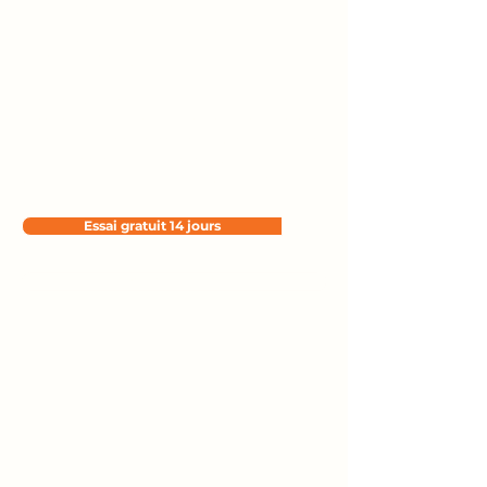
en toute confiance
grâce à des données
en temps réel.
Des réservations au chiffre d’affaires en
passant par le comportement des clients,
utilisez les données issues de vos opérations
quotidiennes pour optimiser votre service,
votre taux d’occupation et votre rentabilité.
Essai gratuit 14 jours
Réserver une démo