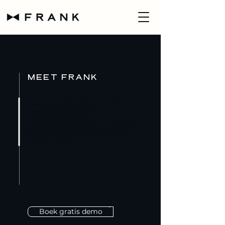
MEET FRANK
Pourquoi les restaurants choisissent
massivement FRANK ?
La réponse est simple :
FRANK rend la gestion et l’optimisation
des réservations aussi simples qu’elles
devraient l’être.
Boek gratis demo